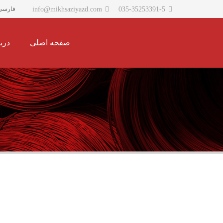
info@mikhsaziyazd.com
035-35253391-5
فارسی
صفحه اصلی
دربا