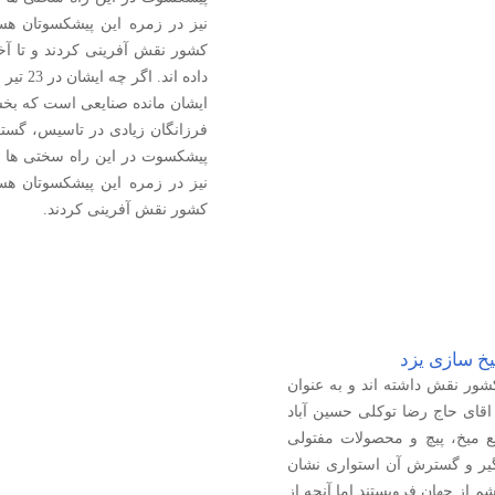
نیز در زمره این پیشکسوتان هست
کشور نقش آفرینی کردند و تا آخ
ایشان مانده صنایعی است که بخش
فرزانگان زیادی در تاسیس، گست
پیشکسوت در این راه سختی ها را
نیز در زمره این پیشکسوتان هست
کشور نقش آفرینی کردند.
یخ سازی یزد
ور نقش داشته اند و به عنوان
اقای حاج رضا توکلی حسین آباد
یع میخ، پیچ و محصولات مفتولی
یگیر و گسترش آن استواری نشان
ن در 23 تیر ماه 81 در سن 66 سالگی چشم از جهان فروبستند اما آنچه از