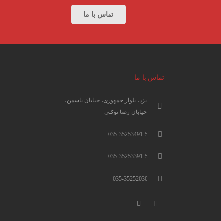
تماس با ما
تماس با ما
یزد، بلوار جمهوری، خیابان یاسمن،
خیابان رضا توکلی
035-35253491-5
035-35253391-5
035-35252030