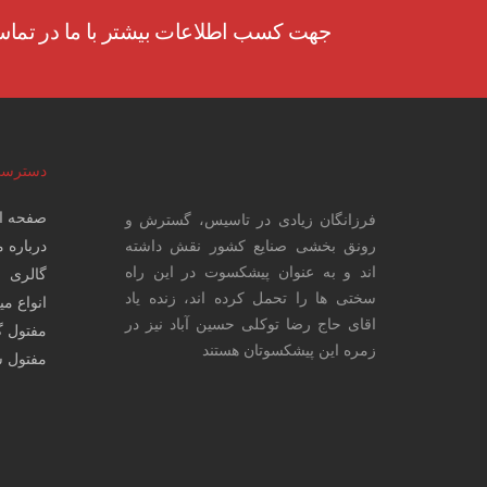
جهت کسب اطلاعات بیشتر با ما در تماس
دسترسی
صفحه ا
فرزانگان زیادی در تاسیس، گسترش و
رونق بخشی صنایع کشور نقش داشته
درباره م
اند و به عنوان پیشکسوت در این راه
گالری
سختی ها را تحمل کرده اند، زنده یاد
انواع می
اقای حاج رضا توکلی حسین آباد نیز در
مفتول گ
زمره این پیشکسوتان هستند
مفتول س