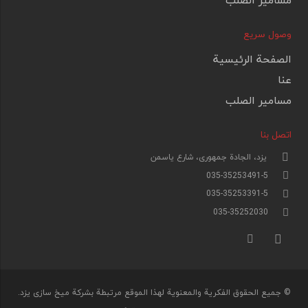
وصول سريع
الصفحة الرئيسية
عنا
مسامير الصلب
اتصل بنا
یزد، الجادة جمهوری، شارع یاسمن
035-35253491-5
035-35253391-5
035-35252030
© جميع الحقوق الفكرية والمعنوية لهذا الموقع مرتبطة بشركة میخ سازی یزد.