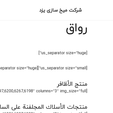
شرکت میخ سازی یزد
رواق
[us_separator size=”huge”]
[us_separator size=”small”][us_separator size=”huge”]
منتج الأظافر
[us_gallery ids=”6192,6201,6197,6200,6267,6198″ columns=”3″ img_size=”full”]
منتجات الأسلاك المجلفنة على الس