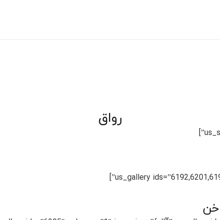
رواق
اخن